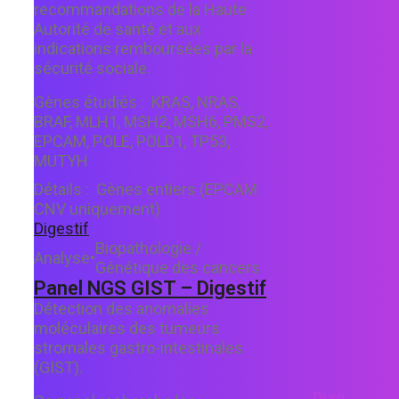
recommandations de la Haute
Autorité de santé et aux
indications remboursées par la
sécurité sociale.
Gènes étudiés :
KRAS, NRAS,
BRAF, MLH1, MSH2, MSH6, PMS2,
EPCAM, POLE, POLD1, TP53,
MUTYH
Détails :
Gènes entiers (EPCAM
CNV uniquement)
Digestif
Biopathologie /
Analyse
•
Génétique des cancers
Panel NGS GIST – Digestif
Détection des anomalies
moléculaires des tumeurs
stromales gastro-intestinales
(GIST).
Diag