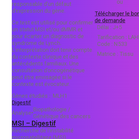
ou
responsable d’un défaut
d’expression du gène.
Télécharger le bo
de demande
Ce test est utilisé pour confirmer
Délai :
J+5
un statut MSI et/ou dMMR et
pour écarter un diagnostic de
Tarification :
LAH
syndrome de Lynch.
Code :
N533
L’interprétation doit tenir compte
Matrice :
Tissu
du contexte clinique et des
antécédents familiaux. Une
consultation d’oncogénétique
peut être envisagée si le
contexte est évocateur.
Gènes étudiés :
MLH1
Digestif
Biopathologie /
Analyse
•
Génétique des cancers
MSI – Digestif
Recherche de l’instabilité
microsatellitaire (MSI).