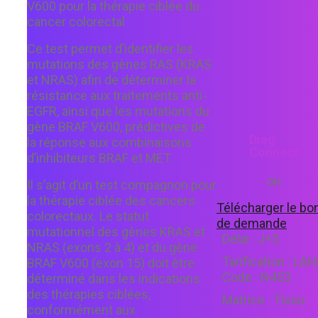
V600 pour la thérapie ciblée du
cancer colorectal
Ce test permet d’identifier les
mutations des gènes RAS (KRAS
et NRAS) afin de déterminer la
résistance aux traitements anti-
EGFR, ainsi que les mutations du
gène BRAF V600, prédictives de
Diag
la réponse aux combinaisons
Connect
d’inhibiteurs BRAF et MET.
ou
Il s’agit d’un test compagnon pour
la thérapie ciblée des cancers
Télécharger le bo
colorectaux. Le statut
de demande
mutationnel des gènes KRAS et
Délai :
J+5
NRAS (exons 2 à 4) et du gène
Tarification :
LAH
BRAF V600 (exon 15) doit être
Code :
N453
déterminé dans les indications
des thérapies ciblées,
Matrice :
Tissu
conformément aux