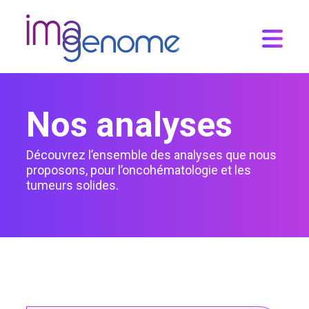
Skip
to
content
Nos analyses
Découvrez l’ensemble des analyses que nous
proposons, pour l’oncohématologie et les
tumeurs solides.
Analyses
Panel PanCancer
Panel PanCancer
Méthylation MLH1 – Vessie