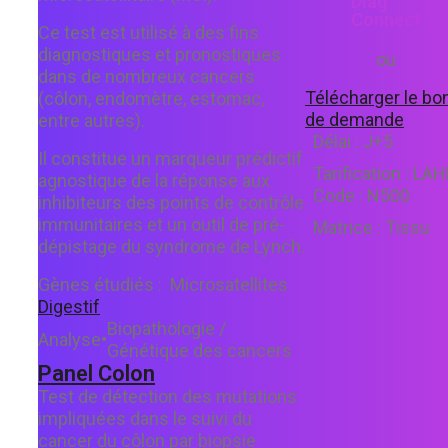
Diag
Connect
Ce test est utilisé à des fins
diagnostiques et pronostiques
ou
dans de nombreux cancers
Télécharger le bo
(côlon, endomètre, estomac,
de demande
entre autres).
Délai :
J+5
Il constitue un marqueur prédictif
Tarification :
LAH
agnostique de la réponse aux
Code :
N500
inhibiteurs des points de contrôle
immunitaires et un outil de pré-
Matrice :
Tissu
dépistage du syndrome de Lynch.
Gènes étudiés :
Microsatellites
Digestif
Biopathologie /
Analyse
•
Génétique des cancers
Panel Colon
Test de détection des mutations
impliquées dans le suivi du
cancer du côlon par biopsie