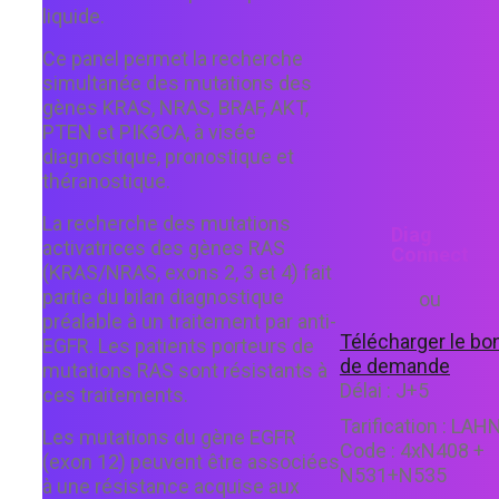
liquide.
Ce panel permet la recherche
simultanée des mutations des
gènes KRAS, NRAS, BRAF, AKT,
PTEN et PIK3CA, à visée
diagnostique, pronostique et
théranostique.
La recherche des mutations
Diag
activatrices des gènes RAS
Connect
(KRAS/NRAS, exons 2, 3 et 4) fait
partie du bilan diagnostique
ou
préalable à un traitement par anti-
Télécharger le bo
EGFR. Les patients porteurs de
de demande
mutations RAS sont résistants à
Délai :
J+5
ces traitements.
Tarification :
LAH
Les mutations du gène EGFR
Code :
4xN408 +
(exon 12) peuvent être associées
N531+N535
à une résistance acquise aux