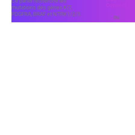
Ce panel recherche les
Connect
mutations des gènes KIT,
PDGFRA, BRAF et NTRK1/2/3.
ou
Les GIST présentent très
Télécharger le bo
fréquemment des mutations
de demande
activatrices de KIT ou PDGFRA,
Délai :
J+5
mais peuvent également
Tarification :
LAH
présenter des altérations
Code :
V002
d’autres voies cellulaires. Ces
anomalies confirment le
Matrice :
Tissu
diagnostic et permettent
d’adapter les thérapies ciblées.
Gènes étudiés :
BRAF,KIT,KRAS,NF1,NRAS,PDGFRA
Détails :
Gènes entiers
Digestif