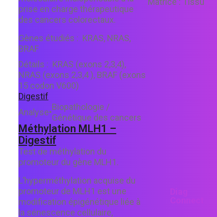
Matrice :
Tissu
prise en charge thérapeutique
des cancers colorectaux.
Gènes étudiés :
KRAS, NRAS,
BRAF
Détails :
KRAS (exons 2,3,4),
NRAS (exons 2,3,4 ), BRAF (exons
15 codon V600)
Digestif
Biopathologie /
Analyse
•
Génétique des cancers
Méthylation MLH1 –
Digestif
Test de méthylation du
promoteur du gène MLH1.
L’hyperméthylation acquise du
promoteur de MLH1 est une
Diag
Connect
modification épigénétique liée à
la sénescence cellulaire,