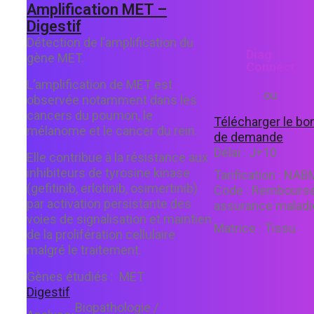
Amplification MET –
Digestif
Détection de l’amplification du
Diag
gène MET.
Connect
L’amplification de MET est
ou
observée notamment dans les
cancers du poumon, le
Télécharger le bo
mélanome et le cancer du rein.
de demande
Délai :
J+10
Elle contribue à la résistance aux
inhibiteurs de tyrosine kinase
Tarification :
NAB
(gefitinib, erlotinib, osimertinib)
Code :
Rembours
par activation persistante des
assurance maladi
voies de signalisation et maintien
Matrice :
Tissu
de la prolifération cellulaire
malgré le traitement.
Gènes étudiés :
MET
Digestif
Biopathologie /