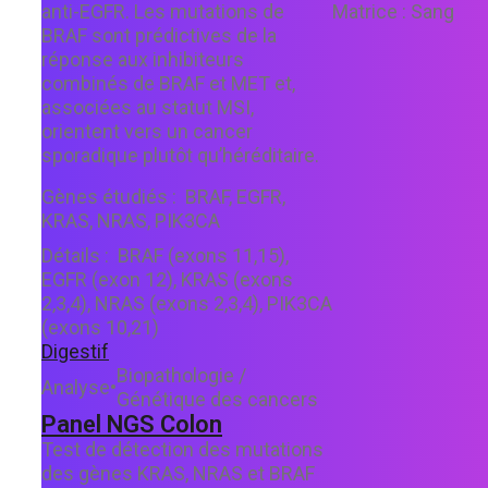
anti-EGFR. Les mutations de
Matrice :
Sang
BRAF sont prédictives de la
réponse aux inhibiteurs
combinés de BRAF et MET et,
associées au statut MSI,
orientent vers un cancer
sporadique plutôt qu’héréditaire.
Gènes étudiés :
BRAF, EGFR,
KRAS, NRAS, PIK3CA
Détails :
BRAF (exons 11,15),
EGFR (exon 12), KRAS (exons
2,3,4), NRAS (exons 2,3,4), PIK3CA
(exons 10,21)
Digestif
Biopathologie /
Analyse
•
Génétique des cancers
Panel NGS Colon
Test de détection des mutations
des gènes KRAS, NRAS et BRAF