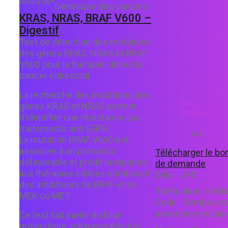
Analyse
•
Génétique des cancers
KRAS, NRAS, BRAF V600 –
Digestif
Test de détection des mutations
des gènes KRAS, NRAS et BRAF
V600 pour la thérapie ciblée du
cancer colorectal.
La recherche des mutations des
Diag
gènes KRAS et NRAS permet
Connect
d’identifier une résistance aux
traitements anti-EGFR.
ou
La mutation BRAF V600 est
associée à un pronostic
Télécharger le bo
défavorable et prédit la réponse
de demande
aux thérapies ciblées combinant
Délai :
J+5
des inhibiteurs de BRAF et de
Tarification :
NAB
MEK ou MET.
Code :
Rembours
assurance maladi
Ce test fait partie du bilan
moléculaire indispensable à la