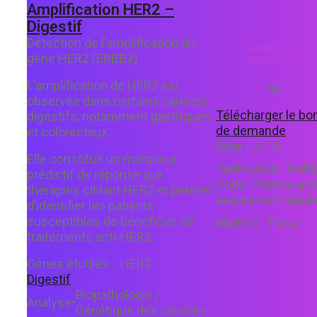
Amplification HER2 –
Digestif
Détection de l’amplification du
Diag
gène HER2 (ERBB2).
Connect
L’amplification de HER2 est
ou
observée dans certains cancers
Télécharger le bo
digestifs, notamment gastriques
de demande
et colorectaux.
Délai :
J+10
Elle constitue un marqueur
Tarification :
NAB
prédictif de réponse aux
Code :
Rembours
thérapies ciblant HER2 et permet
assurance maladi
d’identifier les patients
susceptibles de bénéficier de
Matrice :
Tissu
traitements anti-HER2.
Gènes étudiés :
HER2
Digestif
Biopathologie /
Analyse
•
Génétique des cancers