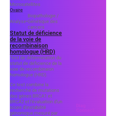
Microsatellites
Ovaire
Biopathologie /
Analyse
•
Génétique des
cancers
Statut de déficience
de la voie de
recombinaison
homologue (HRD)
Test de détermination du
statut de déficience de la
voie de recombinaion
homologue (HRD).
Ce test combine la
recherche de mutations
des gènes BRCA1 et
BRCA2 et l’évaluation d’un
Diag
score d’instabilité
Connect
génomique mesuré par