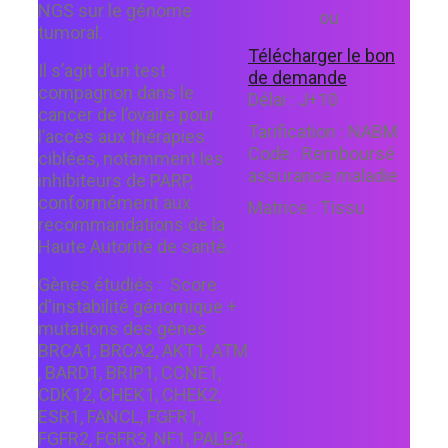
NGS sur le génome
ou
tumoral.
Télécharger le bon
Il s’agit d’un test
de demande
compagnon dans le
Délai :
J+10
cancer de l’ovaire pour
Tarification :
NABM
l’accès aux thérapies
Code :
Remboursé
ciblées, notamment les
assurance maladie
inhibiteurs de PARP,
conformément aux
Matrice :
Tissu
recommandations de la
Haute Autorité de santé.
Gènes étudiés :
Score
d'instabilité génomique +
mutations des gènes
BRCA1, BRCA2, AKT1, ATM
, BARD1, BRIP1, CCNE1,
CDK12, CHEK1, CHEK2,
ESR1, FANCL, FGFR1,
FGFR2, FGFR3, NF1, PALB2,