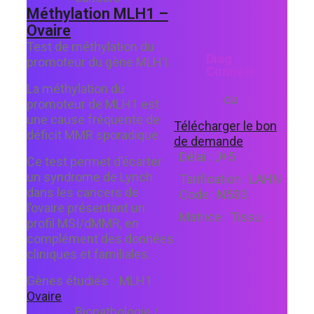
Méthylation MLH1 –
Ovaire
Test de méthylation du
Diag
promoteur du gène MLH1.
Connect
La méthylation du
ou
promoteur de MLH1 est
une cause fréquente de
Télécharger le bon
déficit MMR sporadique.
de demande
Délai :
J+5
Ce test permet d’écarter
un syndrome de Lynch
Tarification :
LAHN
dans les cancers de
Code :
N533
l’ovaire présentant un
Matrice :
Tissu
profil MSI/dMMR, en
complément des données
cliniques et familiales.
Gènes étudiés :
MLH1
Ovaire
Biopathologie /