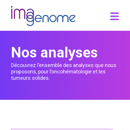
Skip
to
content
Nos analyses
Découvrez l’ensemble des analyses que nous
proposons, pour l’oncohématologie et les
tumeurs solides.
Analyses
Panel PanCancer
Panel PanCancer
Méthylation MLH1 – Vessie