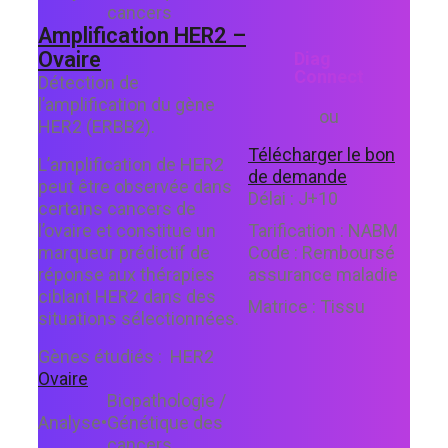
cancers
Amplification HER2 –
Ovaire
Diag
Connect
Détection de
l’amplification du gène
ou
HER2 (ERBB2).
Télécharger le bon
L’amplification de HER2
de demande
peut être observée dans
Délai :
J+10
certains cancers de
l’ovaire et constitue un
Tarification :
NABM
marqueur prédictif de
Code :
Remboursé
réponse aux thérapies
assurance maladie
ciblant HER2 dans des
Matrice :
Tissu
situations sélectionnées.
Gènes étudiés :
HER2
Ovaire
Biopathologie /
Analyse
•
Génétique des
cancers