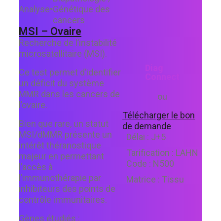
Analyse
•
Génétique des
cancers
MSI – Ovaire
Recherche de l’instabilité
microsatellitaire (MSI).
Diag
Ce test permet d’identifier
Connect
un déficit du système
MMR dans les cancers de
ou
l’ovaire.
Télécharger le bon
Bien que rare, un statut
de demande
MSI/dMMR présente un
Délai :
J+5
intérêt théranostique
Tarification :
LAHN
majeur en permettant
Code :
N500
l’accès à
l’immunothérapie par
Matrice :
Tissu
inhibiteurs des points de
contrôle immunitaires.
Gènes étudiés :