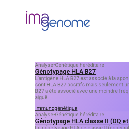
Skip
to
content
Analyse
•
Génétique héréditaire
Génotypage HLA B27
L’antigène HLA B27 est associé à la spond
sont HLA B27 positifs mais seulement un
B27 a été associé avec une moindre fréque
aiguë.
Immunogénétique
Analyse
•
Génétique héréditaire
Génotypage HLA classe II (DQ et
Le génotypage HLA de classe II (princip