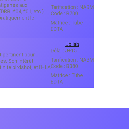
ntigènes aux
Tarification :
NABM
(DRB1*04, *01, etc.)
Code :
B700
pratiquement le
Matrice :
Tube
EDTA
Ubilab
Délai :
J+15
 pertinent pour
Tarification :
NABM
es. Son intérêt
Code :
B380
nite birdshot, et l’HLA
Matrice :
Tube
EDTA