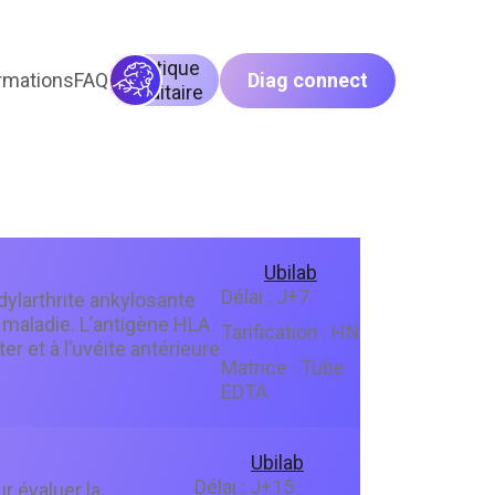
Génétique
rmations
FAQ
Diag connect
héréditaire
Ubilab
Délai :
J+7
dylarthrite ankylosante
 maladie. L’antigène HLA
Tarification :
HN
r et à l’uvéite antérieure
Matrice :
Tube
EDTA
Ubilab
Délai :
J+15
r évaluer la