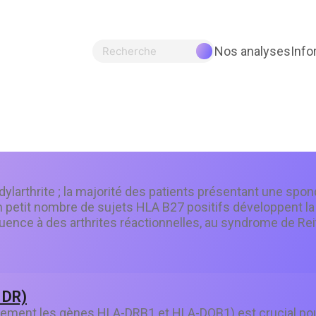
Nos analyses
Info
Recherche
ylarthrite ; la majorité des patients présentant une spon
 petit nombre de sujets HLA B27 positifs développent la
nce à des arthrites réactionnelles, au syndrome de Reite
 DR)
alement les gènes HLA-DRB1 et HLA-DQB1) est crucial pou