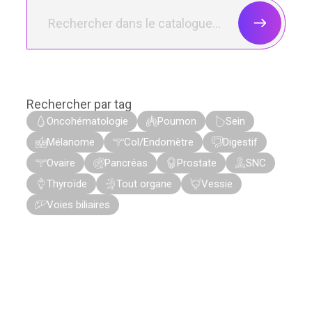
Rechercher par tag
Oncohématologie
Poumon
Sein
Mélanome
Col/Endomètre
Digestif
Ovaire
Pancréas
Prostate
SNC
Thyroïde
Tout organe
Vessie
Voies biliaires