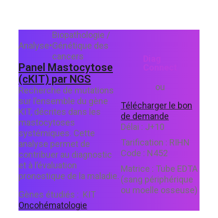
Biopathologie /
Analyse
•
Génétique des
cancers
Diag
Panel Mastocytose
Connect
(cKIT) par NGS
ou
Recherche de mutations
sur l’ensemble du gène
Télécharger le bon
KIT, décrites dans les
de demande
mastocytoses
Délai :
J+10
systémiques. Cette
Tarification :
RIHN
analyse permet de
Code :
N452
contribuer au diagnostic
et à l’évaluation
Matrice :
Tube EDTA
pronostique de la maladie.
(sang périphérique
ou moelle osseuse)
Gènes étudiés :
KIT
Oncohématologie