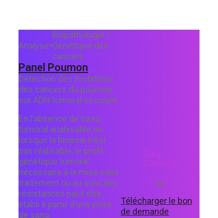
Biopathologie /
Analyse
•
Génétique des
cancers
Panel Poumon
Détection des mutations
des cancers du poumon
sur ADN tumoral circulant.
En l’absence de tissu
tumoral analysable ou
lorsque la biopsie n’est
pas réalisable, le profil
Diag
génétique tumoral
Connect
nécessaire à la mise sous
ou
traitement ou au suivi des
résistances peut être
Télécharger le bon
établi à partir d’une prise
de demande
de sang.