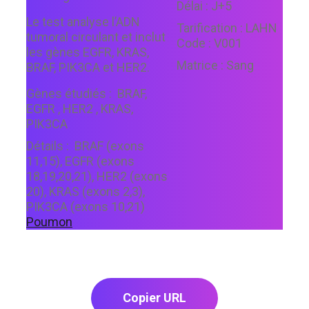
Délai :
J+5
Le test analyse l’ADN
Tarification :
LAHN
tumoral circulant et inclut
Code :
V001
les gènes EGFR, KRAS,
Matrice :
Sang
BRAF, PIK3CA et HER2.
Gènes étudiés :
BRAF,
EGFR , HER2 , KRAS,
PIK3CA
Détails :
BRAF (exons
11,15), EGFR (exons
18,19,20,21), HER2 (exons
20), KRAS (exons 2,3),
PIK3CA (exons 10,21)
Poumon
Copier URL