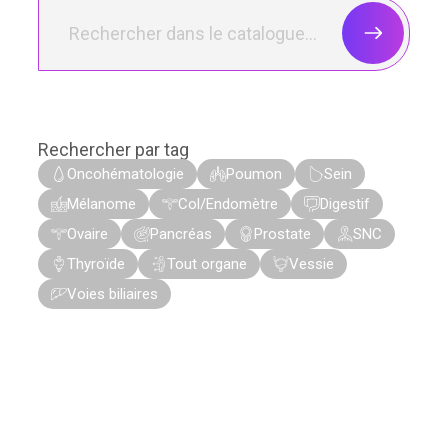
Rechercher par tag
Oncohématologie
Poumon
Sein
Mélanome
Col/Endomètre
Digestif
Ovaire
Pancréas
Prostate
SNC
Thyroïde
Tout organe
Vessie
Voies biliaires