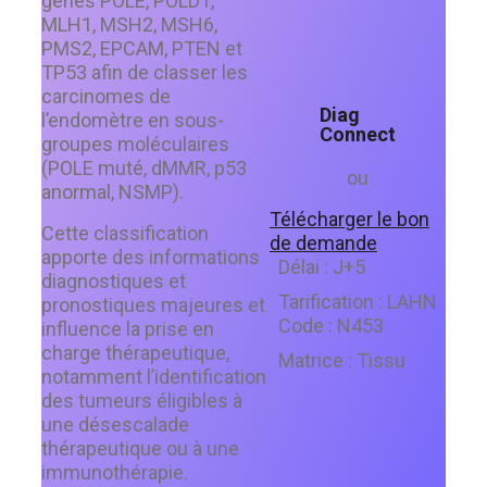
gènes POLE, POLD1,
MLH1, MSH2, MSH6,
PMS2, EPCAM, PTEN et
TP53 afin de classer les
carcinomes de
Diag
l’endomètre en sous-
Connect
groupes moléculaires
(POLE muté, dMMR, p53
ou
anormal, NSMP).
Télécharger le bon
Cette classification
de demande
apporte des informations
Délai :
J+5
diagnostiques et
Tarification :
LAHN
pronostiques majeures et
Code :
N453
influence la prise en
charge thérapeutique,
Matrice :
Tissu
notamment l’identification
des tumeurs éligibles à
une désescalade
thérapeutique ou à une
immunothérapie.