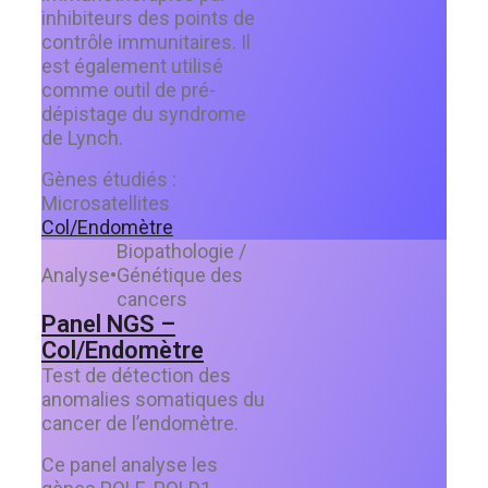
inhibiteurs des points de
contrôle immunitaires. Il
est également utilisé
comme outil de pré-
dépistage du syndrome
de Lynch.
Gènes étudiés :
Microsatellites
Col/Endomètre
Biopathologie /
Analyse
•
Génétique des
cancers
Panel NGS –
Col/Endomètre
Test de détection des
anomalies somatiques du
cancer de l’endomètre.
Ce panel analyse les