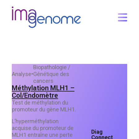
Skip
to
content
Biopathologie /
Analyse
•
Génétique des
cancers
Méthylation MLH1 –
Col/Endomètre
Test de méthylation du
promoteur du gène MLH1.
L’hyperméthylation
acquise du promoteur de
Diag
MLH1 entraîne une perte
Connect