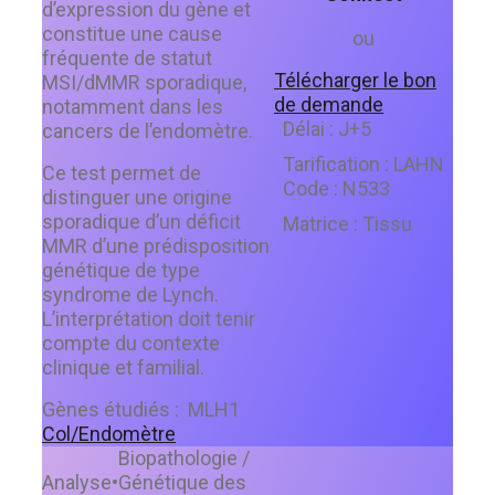
d’expression du gène et
constitue une cause
ou
fréquente de statut
Télécharger le bon
MSI/dMMR sporadique,
de demande
notamment dans les
Délai :
J+5
cancers de l’endomètre.
Tarification :
LAHN
Ce test permet de
Code :
N533
distinguer une origine
sporadique d’un déficit
Matrice :
Tissu
MMR d’une prédisposition
génétique de type
syndrome de Lynch.
L’interprétation doit tenir
compte du contexte
clinique et familial.
Gènes étudiés :
MLH1
Col/Endomètre
Biopathologie /
Analyse
•
Génétique des