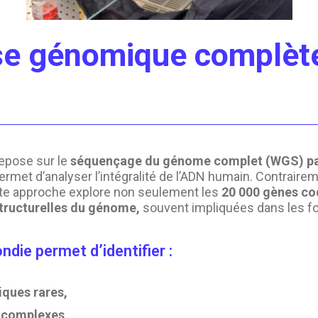
se génomique complète
repose sur le
séquençage du génome complet (WGS) par
permet d’analyser l’intégralité de l’ADN humain. Contrai
tte approche explore non seulement les
20 000 gènes co
tructurelles du génome,
souvent impliquées dans les 
die permet d’identifier :
iques rares,
 complexes,