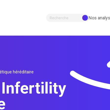
Nos analy
Recherche
tique héréditaire
nfertility
e