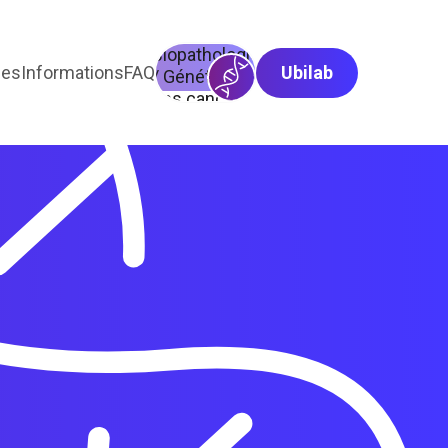
Biopathologie
ses
Informations
FAQ
Ubilab
/ Génétique
des cancers