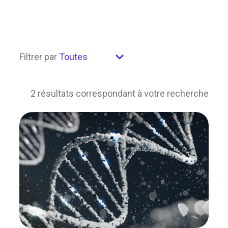
Test moléculaire non invasif pour le
suivi du cancer de la vessie (BLADDER
Epicheck)
Caryotype constitutionnel – sang total
Filtrer par
– postnatal
Caryotype constitutionnel – liquide
amniotique – prénatal
2 résultats correspondant à votre recherche
Caryotype constitutionnel –
trophoblaste – prénatal
FISH sur noyaux interphasiques
(aneuvysion)
Génotypage HLA B27
Génotypage HLA classe II (DQ et DR)
Génotypage HLA classe I (A et B)