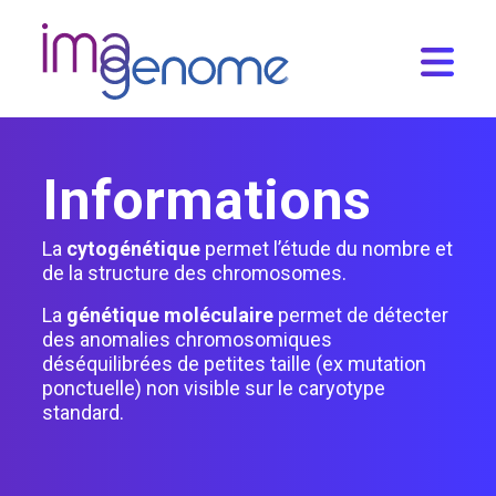
Skip
to
content
Informations
La
cytogénétique
permet l’étude du nombre et
de la structure des chromosomes.
La
génétique moléculaire
permet de détecter
des anomalies chromosomiques
déséquilibrées de petites taille (ex mutation
Analyses
ponctuelle) non visible sur le caryotype
Panel oncogénétique colorectal (37
standard.
gènes)
Panel HRR (sein/ovaire) – 16 gènes