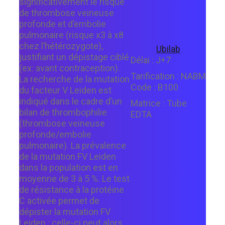
significativement le risque
de thrombose veineuse
profonde et d’embolie
pulmonaire (risque x3 à x8
chez l’hétérozygote),
Ubilab
justifiant un dépistage ciblé
Délai :
J+7
(ex: avant contraception).
Tarification :
NABM
La recherche de la mutation
Code :
B100
du facteur V Leiden est
indiqué dans le cadre d’un
Matrice :
Tube
bilan de thrombophilie
EDTA
(thrombose veineuse
profonde/embolie
pulmonaire). La prévalence
de la mutation FV Leiden
dans la population est en
moyenne de 3 à 5 %. Le test
de résistance à la protéine
C activée permet de
dépister la mutation FV
Leiden ; celle-ci peut alors