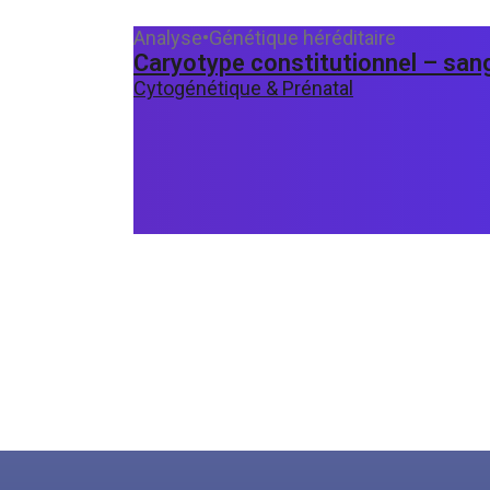
Analyse
•
Génétique héréditaire
Caryotype constitutionnel – sang
Cytogénétique & Prénatal