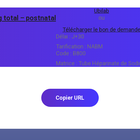
Ubilab
 total – postnatal
ou
Télécharger le bon de demand
Délai :
J+30
Tarification :
NABM
Code :
B800
Matrice :
Tube Héparinate de Sod
Copier URL