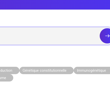
oduction
Génétique constitutionnelle
Immunogénétique
isme