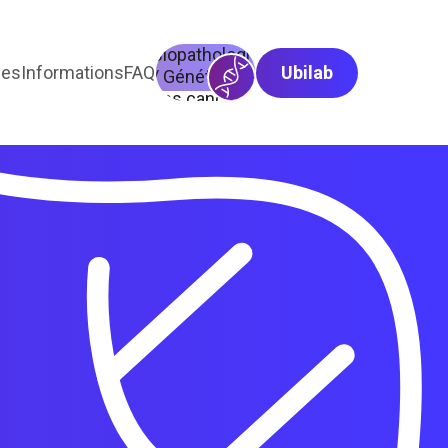
Biopathologie
ses
Informations
FAQ
Ubilab
/ Génétique
des cancers