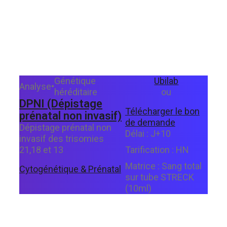
Génétique
Ubilab
Analyse
•
héréditaire
ou
DPNI (Dépistage
Télécharger le bon
prénatal non invasif)
de demande
Dépistage prénatal non
Délai :
J+10
invasif des trisomies
21,18 et 13
Tarification :
HN
Matrice :
Sang total
Cytogénétique & Prénatal
sur tube STRECK
(10ml)