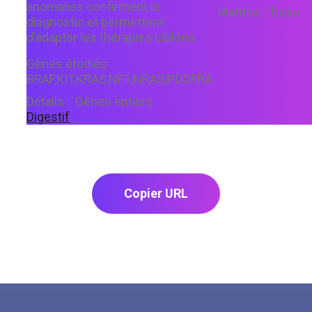
anomalies confirment le
Matrice :
Tissu
diagnostic et permettent
d’adapter les thérapies ciblées.
Gènes étudiés :
BRAF,KIT,KRAS,NF1,NRAS,PDGFRA
Détails :
Gènes entiers
Digestif
Copier URL