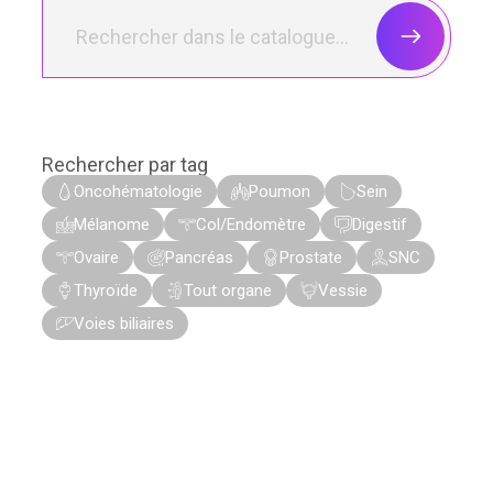
Rechercher par tag
Oncohématologie
Poumon
Sein
Mélanome
Col/Endomètre
Digestif
Ovaire
Pancréas
Prostate
SNC
Thyroïde
Tout organe
Vessie
Voies biliaires