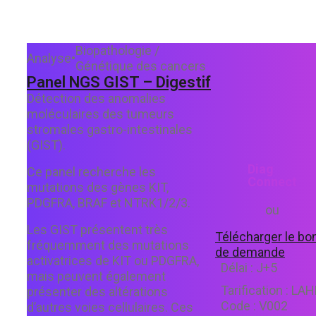
Biopathologie /
Analyse
•
Génétique des cancers
Panel NGS GIST – Digestif
Détection des anomalies
moléculaires des tumeurs
stromales gastro-intestinales
(GIST).
Diag
Ce panel recherche les
Connect
mutations des gènes KIT,
PDGFRA, BRAF et NTRK1/2/3.
ou
Les GIST présentent très
Télécharger le bo
fréquemment des mutations
de demande
activatrices de KIT ou PDGFRA,
Délai :
J+5
mais peuvent également
Tarification :
LAH
présenter des altérations
Code :
V002
d’autres voies cellulaires. Ces