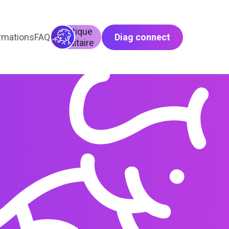
Génétique
rmations
FAQ
Diag connect
héréditaire