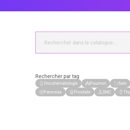
Rechercher par tag
Oncohématologie
Poumon
Sein
Pancréas
Prostate
SNC
Thy