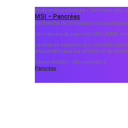
Analyse
•
Biopathologie / Génétique des 
MSI – Pancréas
Recherche de l’instabilité microsatellitair
Les cancers du pancréas MSI/dMMR sont 
La mise en évidence d’un statut MSI perm
immunothérapie par inhibiteurs de points
Gènes étudiés :
Microsatellites
Pancréas