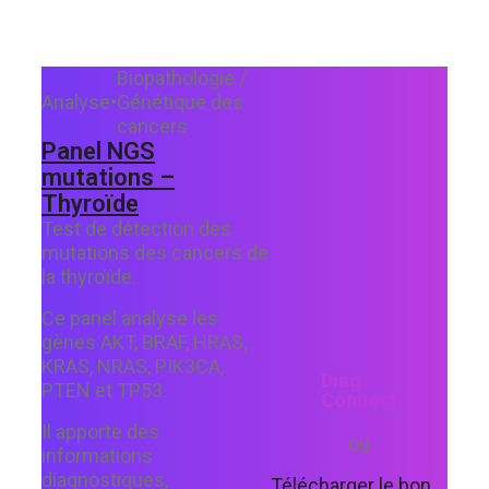
Biopathologie /
Analyse
•
Génétique des
cancers
Panel NGS
mutations –
Thyroïde
Test de détection des
mutations des cancers de
la thyroïde.
Ce panel analyse les
gènes AKT, BRAF, HRAS,
KRAS, NRAS, PIK3CA,
Diag
PTEN et TP53.
Connect
Il apporte des
ou
informations
diagnostiques,
Télécharger le bon