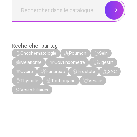
Rechercher par tag
Oncohématologie
Poumon
Sein
Mélanome
Col/Endomètre
Digestif
Ovaire
Pancréas
Prostate
SNC
Thyroïde
Tout organe
Vessie
Voies biliaires