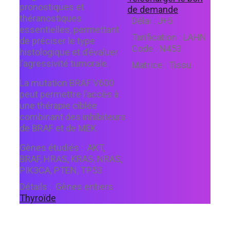
pronostiques et
de demande
théranostiques
Délai :
J+5
essentielles, permettant
Tarification :
LAHN
de préciser le type
Code :
N453
histologique et d’évaluer
l’agressivité tumorale.
Matrice :
Tissu
La mutation BRAF V600
peut permettre l’accès à
une thérapie ciblée
combinant des inhibiteurs
de BRAF et de MEK.
Gènes étudiés :
AKT,
BRAF, HRAS, KRAS, NRAS,
PIK3CA, PTEN, TP53
Détails :
Gènes entiers
Thyroïde