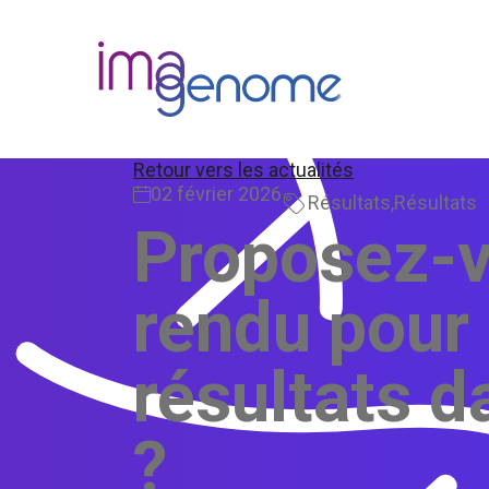
Skip
to
content
Retour vers les actualités
02 février 2026
Résultats
,
Résultats
Proposez-v
rendu pour 
résultats d
?