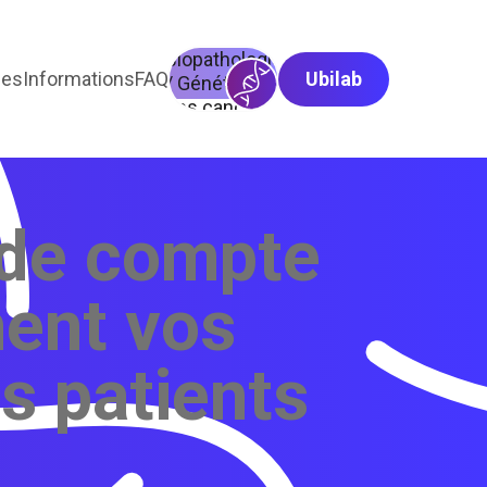
Biopathologie
ses
Informations
FAQ
Ubilab
/ Génétique
des cancers
 de compte
ment vos
s patients