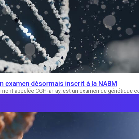
n examen désormais inscrit à la NABM
nt appelée CGH-array, est un examen de génétique const